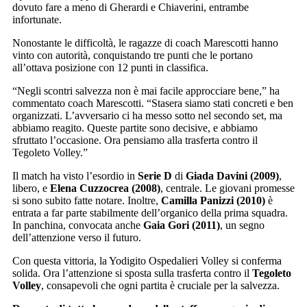
dovuto fare a meno di Gherardi e Chiaverini, entrambe
infortunate.
Nonostante le difficoltà, le ragazze di coach Marescotti hanno
vinto con autorità, conquistando tre punti che le portano
all’ottava posizione con 12 punti in classifica.
“Negli scontri salvezza non è mai facile approcciare bene,” ha
commentato coach Marescotti. “Stasera siamo stati concreti e ben
organizzati. L’avversario ci ha messo sotto nel secondo set, ma
abbiamo reagito. Queste partite sono decisive, e abbiamo
sfruttato l’occasione. Ora pensiamo alla trasferta contro il
Tegoleto Volley.”
Il match ha visto l’esordio in
Serie D
di
Giada Davini (2009)
,
libero, e
Elena Cuzzocrea (2008)
, centrale. Le giovani promesse
si sono subito fatte notare. Inoltre,
Camilla Panizzi (2010)
è
entrata a far parte stabilmente dell’organico della prima squadra.
In panchina, convocata anche
Gaia Gori (2011)
, un segno
dell’attenzione verso il futuro.
Con questa vittoria, la Yodigito Ospedalieri Volley si conferma
solida. Ora l’attenzione si sposta sulla trasferta contro il
Tegoleto
Volley
, consapevoli che ogni partita è cruciale per la salvezza.