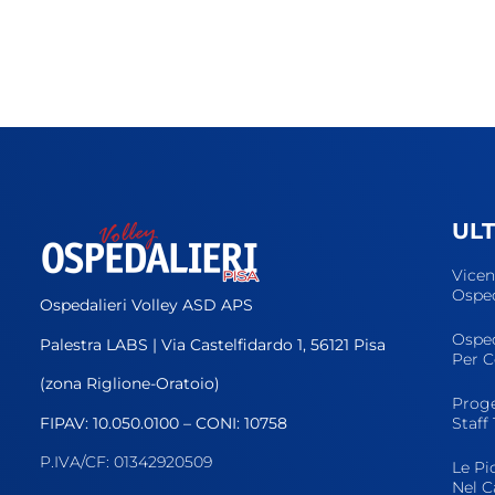
UL
Vicen
Osped
Ospedalieri Volley ASD APS
Osped
Palestra LABS | Via Castelfidardo 1, 56121 Pisa
Per C
(zona Riglione-Oratoio)
Proge
FIPAV: 10.050.0100 – CONI: 10758
Staff
P.IVA/CF: 01342920509
Le Pi
Nel C