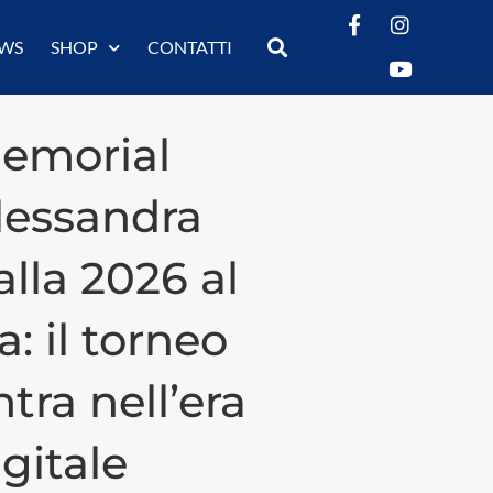
WS
SHOP
CONTATTI
emorial
lessandra
alla 2026 al
a: il torneo
ntra nell’era
igitale