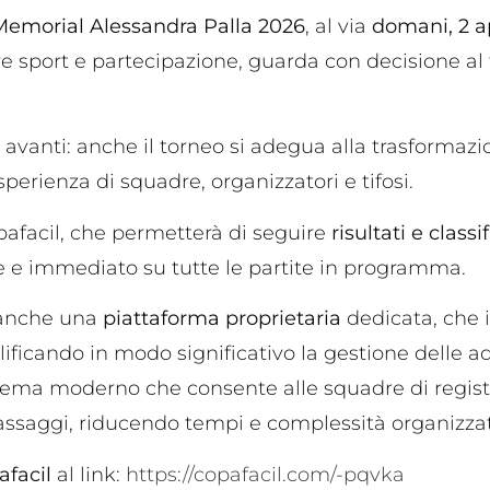
Memorial Alessandra Palla 2026
, al via
domani, 2 a
 sport e partecipazione, guarda con decisione al 
avanti: anche il torneo si adegua alla trasformazio
perienza di squadre, organizzatori e tifosi.
Copafacil, che permetterà di seguire
risultati e classi
 e immediato su tutte le partite in programma.
i anche una
piattaforma proprietaria
dedicata, che 
lificando in modo significativo la gestione delle ad
stema moderno che consente alle squadre di registr
passaggi, riducendo tempi e complessità organizzat
facil
al link:
https://copafacil.com/-pqvka