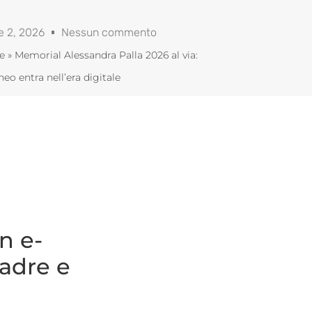
e 2, 2026
Nessun commento
e
»
Memorial Alessandra Palla 2026 al via:
rneo entra nell’era digitale
n e-
uadre e