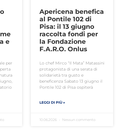
no
Apericena benefica
al Pontile 102 di
Pisa: il 13 giugno
iume
raccolta fondi per
ra e
la Fondazione
F.A.R.O. Onlus
ale per
Lo chef Mirco “Il Mata” Matassini
operta
protagonista di una serata di
 natura
solidarietà tra gusto e
giugno,
beneficenza Sabato 13 giugno il
ratorio
Pontile 102 di Pisa ospiterà
LEGGI DI PIÙ »
to
10.06.2026
Nessun commento