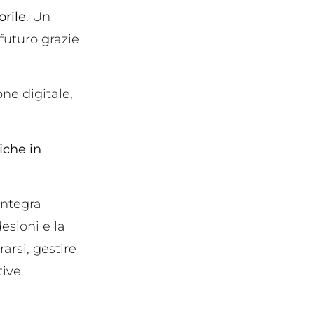
prile
. Un
futuro grazie
ne digitale,
fiche in
integra
esioni e la
arsi, gestire
ive.