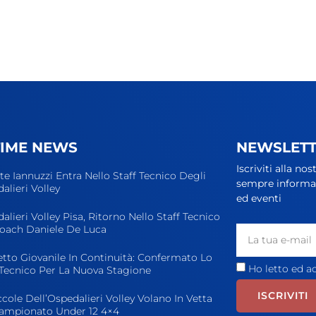
TIME NEWS
NEWSLET
Iscriviti alla no
te Iannuzzi Entra Nello Staff Tecnico Degli
sempre informato
alieri Volley
ed eventi
alieri Volley Pisa, Ritorno Nello Staff Tecnico
oach Daniele De Luca
tto Giovanile In Continuità: Confermato Lo
Ho letto ed a
 Tecnico Per La Nuova Stagione
ISCRIVITI
ccole Dell’Ospedalieri Volley Volano In Vetta
ampionato Under 12 4×4