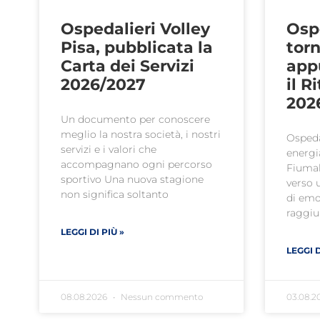
Ospedalieri Volley
Ospe
Pisa, pubblicata la
tor
Carta dei Servizi
app
2026/2027
il R
202
Un documento per conoscere
meglio la nostra società, i nostri
Ospeda
servizi e i valori che
energia
accompagnano ogni percorso
Fiumal
sportivo Una nuova stagione
verso 
non significa soltanto
di emo
raggi
LEGGI DI PIÙ »
LEGGI D
08.08.2026
Nessun commento
03.08.2