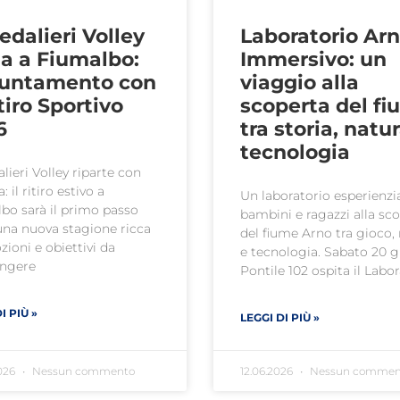
dalieri Volley
Laboratorio Ar
na a Fiumalbo:
Immersivo: un
untamento con
viaggio alla
itiro Sportivo
scoperta del f
6
tra storia, natu
tecnologia
lieri Volley riparte con
: il ritiro estivo a
Un laboratorio esperienzi
bo sarà il primo passo
bambini e ragazzi alla sc
una nuova stagione ricca
del fiume Arno tra gioco,
zioni e obiettivi da
e tecnologia. Sabato 20 
ungere
Pontile 102 ospita il Labo
I PIÙ »
LEGGI DI PIÙ »
026
Nessun commento
12.06.2026
Nessun commen