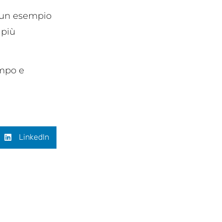
e un esempio
 più
ampo e
LinkedIn