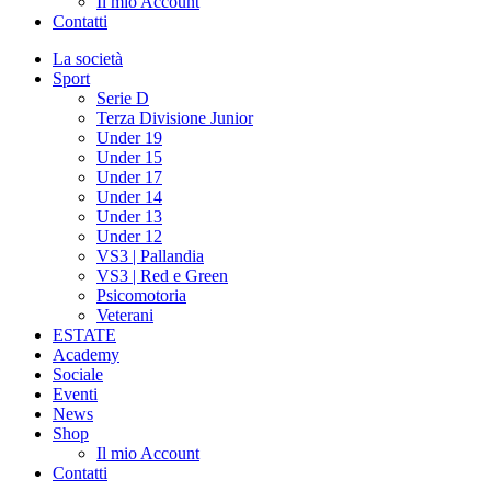
Il mio Account
Contatti
La società
Sport
Serie D
Terza Divisione Junior
Under 19
Under 15
Under 17
Under 14
Under 13
Under 12
VS3 | Pallandia
VS3 | Red e Green
Psicomotoria
Veterani
ESTATE
Academy
Sociale
Eventi
News
Shop
Il mio Account
Contatti