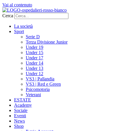
Vai al contenuto
Cerca
La società
Sport
Serie D
Terza Divisione Junior
Under 19
Under 15
Under 17
Under 14
Under 13
Under 12
VS3 | Pallandia
VS3 | Red e Green
Psicomotoria
Veterani
ESTATE
Academy
Sociale
Eventi
News
Shop