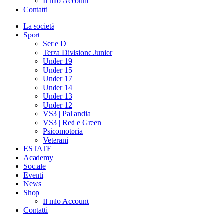
Il mio Account
Contatti
La società
Sport
Serie D
Terza Divisione Junior
Under 19
Under 15
Under 17
Under 14
Under 13
Under 12
VS3 | Pallandia
VS3 | Red e Green
Psicomotoria
Veterani
ESTATE
Academy
Sociale
Eventi
News
Shop
Il mio Account
Contatti