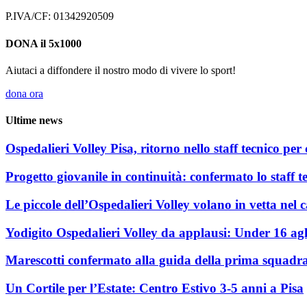
P.IVA/CF: 01342920509
DONA il 5x1000
Aiutaci a diffondere il nostro modo di vivere lo sport!
dona ora
Ultime news
Ospedalieri Volley Pisa, ritorno nello staff tecnico pe
Progetto giovanile in continuità: confermato lo staff t
Le piccole dell’Ospedalieri Volley volano in vetta ne
Yodigito Ospedalieri Volley da applausi: Under 16 agl
Marescotti confermato alla guida della prima squadra 
Un Cortile per l’Estate: Centro Estivo 3-5 anni a Pisa