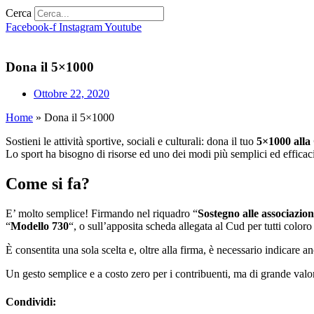
Cerca
Facebook-f
Instagram
Youtube
Dona il 5×1000
Ottobre 22, 2020
Home
»
Dona il 5×1000
Sostieni le attività sportive, sociali e culturali: dona il tuo
5×1000 alla
Lo sport ha bisogno di risorse ed uno dei modi più semplici ed efficaci 
Come si fa?
E’ molto semplice! Firmando nel riquadro “
Sostegno alle associazion
“
Modello 730
“, o sull’apposita scheda allegata al Cud per tutti coloro
È consentita una sola scelta e, oltre alla firma, è necessario indicare a
Un gesto semplice e a costo zero per i contribuenti, ma di grande valo
Condividi: