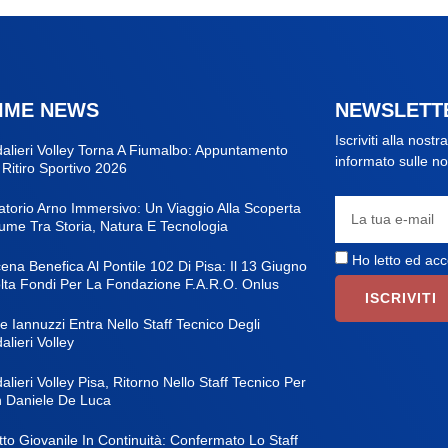
IME NEWS
NEWSLETT
Iscriviti alla nos
alieri Volley Torna A Fiumalbo: Appuntamento
informato sulle nos
 Ritiro Sportivo 2026
atorio Arno Immersivo: Un Viaggio Alla Scoperta
iume Tra Storia, Natura E Tecnologia
Ho letto ed acc
ena Benefica Al Pontile 102 Di Pisa: Il 13 Giugno
lta Fondi Per La Fondazione F.A.R.O. Onlus
ISCRIVITI
e Iannuzzi Entra Nello Staff Tecnico Degli
lieri Volley
lieri Volley Pisa, Ritorno Nello Staff Tecnico Per
 Daniele De Luca
to Giovanile In Continuità: Confermato Lo Staff