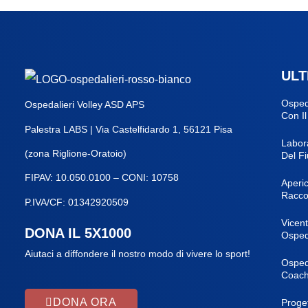
ULT
Osped
Ospedalieri Volley ASD APS
Con Il
Palestra LABS | Via Castelfidardo 1, 56121 Pisa
Labor
(zona Riglione-Oratoio)
Del F
FIPAV: 10.050.0100 – CONI: 10758
Aperic
Racco
P.IVA/CF: 01342920509
Vicent
DONA IL 5X1000
Ospeda
Aiutaci a diffondere il nostro modo di vivere lo sport!
Ospeda
Coach
DONA ORA
Proget