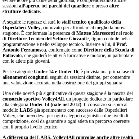
evitare le ore più calde della giornata, e comprenderanno anche
sessioni
all’aperto
, nei
parchi del quartiere
o presso
altre
strutture dedicate
.
A seguire le ragazze ci sarà lo
staff tecnico qualificato della
Ospedalieri Volley
, rinnovato per affrontare al meglio la nuova
stagione. È confermata la presenza di
Matteo Marescotti
nel ruolo
di
Direttore Tecnico del Settore Giovanil
e, figura centrale nella
programmazione e nello sviluppo tecnico. Insieme a lui, il
Prof.
Antonio Ferramosca
, confermato come
Direttore della Scuola di
Pallavolo
, che guiderà le attività formative e motorie, in particolare
con le atlete più giovani.
Per le categorie
Under 14 e Under 16
, è prevista una prima fase di
allenamenti congiunti
, seguiti da sessioni distinte, per consentire
una valutazione accurata nella costruzione dei gruppi squadra.
Una delle novità più significative di questa stagione è la nascita del
consorzio sportivo Volley4All
, un progetto dedicato in particolare
alla categoria
Under 14 (nate nel 2012)
. Il consorzio si ispira al
modello
LABS
già sperimentato con successo dalla Ospedalieri
Volley, che prevedeva per ogni categoria agonistica due livelli di
competizione, così da garantire a ogni atleta un percorso coerente
con il proprio livello tecnico.
A differenza del LABS, Volley4All coinvolge anche altre realtà