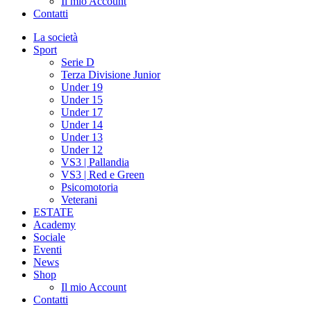
Il mio Account
Contatti
La società
Sport
Serie D
Terza Divisione Junior
Under 19
Under 15
Under 17
Under 14
Under 13
Under 12
VS3 | Pallandia
VS3 | Red e Green
Psicomotoria
Veterani
ESTATE
Academy
Sociale
Eventi
News
Shop
Il mio Account
Contatti