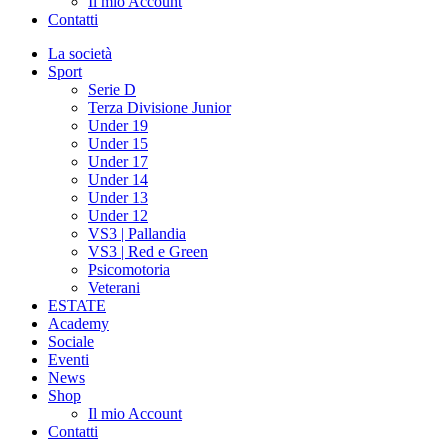
Il mio Account
Contatti
La società
Sport
Serie D
Terza Divisione Junior
Under 19
Under 15
Under 17
Under 14
Under 13
Under 12
VS3 | Pallandia
VS3 | Red e Green
Psicomotoria
Veterani
ESTATE
Academy
Sociale
Eventi
News
Shop
Il mio Account
Contatti