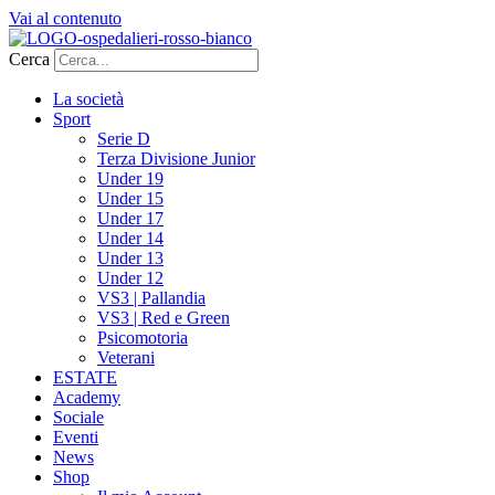
Vai al contenuto
Cerca
La società
Sport
Serie D
Terza Divisione Junior
Under 19
Under 15
Under 17
Under 14
Under 13
Under 12
VS3 | Pallandia
VS3 | Red e Green
Psicomotoria
Veterani
ESTATE
Academy
Sociale
Eventi
News
Shop