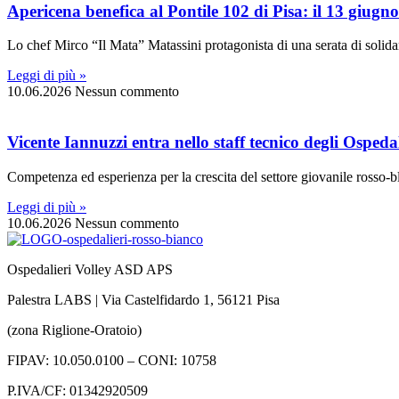
Apericena benefica al Pontile 102 di Pisa: il 13 giug
Lo chef Mirco “Il Mata” Matassini protagonista di una serata di solidar
Leggi di più »
10.06.2026
Nessun commento
Vicente Iannuzzi entra nello staff tecnico degli Ospedal
Competenza ed esperienza per la crescita del settore giovanile rosso-bl
Leggi di più »
10.06.2026
Nessun commento
Ospedalieri Volley ASD APS
Palestra LABS | Via Castelfidardo 1, 56121 Pisa
(zona Riglione-Oratoio)
FIPAV: 10.050.0100 – CONI: 10758
P.IVA/CF: 01342920509