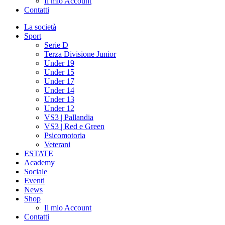
Il mio Account
Contatti
La società
Sport
Serie D
Terza Divisione Junior
Under 19
Under 15
Under 17
Under 14
Under 13
Under 12
VS3 | Pallandia
VS3 | Red e Green
Psicomotoria
Veterani
ESTATE
Academy
Sociale
Eventi
News
Shop
Il mio Account
Contatti