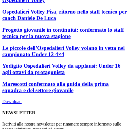
Ospedalieri Volley
Ospedalieri Volley Pisa, ritorno nello staff tecnico per
coach Daniele De Luca
Progetto giovanile in continuità: confermato lo staff
tecnico per la nuova stagione
Le piccole dell’Ospedalieri Volley volano in vetta nel
campionato Under 12 4×4
Yodigito Ospedalieri Volley da applausi: Under 16
agli ottavi da protagonista
Marescotti confermato alla guida della prima
squadra e del settore giovanile
Download
NEWSLETTER
Iscriviti alla nostra newsletter per rimanere sempre informato sulle