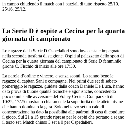
in campo chiudendo il match con i parziali di tutto rispetto 25/10,
25/16, 25/12.
La Serie D è ospite a Cecina per la quarta
giornata di campionato
Le ragazze della
Serie D
Ospedalieri sono invece state impegnate
nella seconda trasferta di stagione. Ospiti al palazzetto dello sport di
Cecina per la quarta giornata del campionato di Serie D femminile
girone C. Fischio di inizio alle ore 17:30.
La parola d’ordine è vincere, e senza sconti. Lo sanno bene le
ragazze di capitan Sani e compagne. Nei primi due set di sabato
pomeriggio le ragazze, guidate dalla coach Daniele De Luca, hanno
dato prova di buone qualità tecniche e agonistiche, concedendo
poco o nulla alle avversarie del Volley Cecina. Con parziali di
10/25, 17/25 mostrano chiaramente la superiorità delle atlete pisane
che hanno dominato la gara. Solo nel terzo set un calo di
concentrazione ha dato la possibilità alle padroni di casa di condurre
il gioco. Sul 21 a 15 grande ripresa per le ospiti che portano a segno
il terzo set. Match chiuso 3 set a 0 per Ospedalieri.