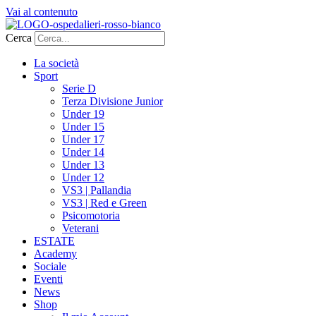
Vai al contenuto
Cerca
La società
Sport
Serie D
Terza Divisione Junior
Under 19
Under 15
Under 17
Under 14
Under 13
Under 12
VS3 | Pallandia
VS3 | Red e Green
Psicomotoria
Veterani
ESTATE
Academy
Sociale
Eventi
News
Shop