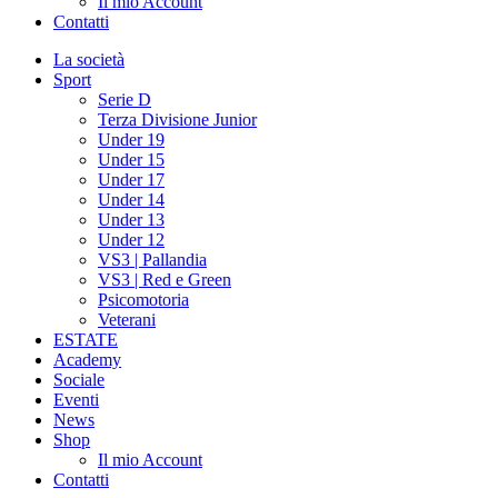
Il mio Account
Contatti
La società
Sport
Serie D
Terza Divisione Junior
Under 19
Under 15
Under 17
Under 14
Under 13
Under 12
VS3 | Pallandia
VS3 | Red e Green
Psicomotoria
Veterani
ESTATE
Academy
Sociale
Eventi
News
Shop
Il mio Account
Contatti