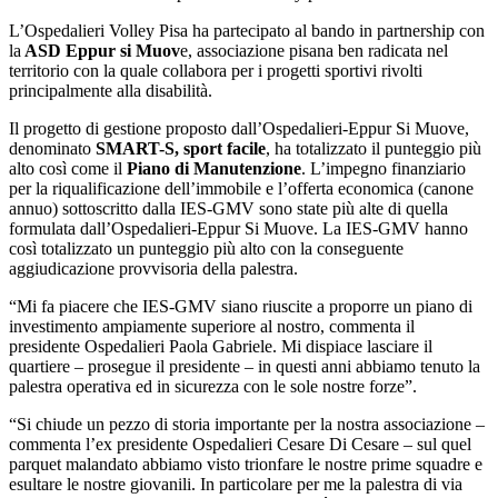
L’Ospedalieri Volley Pisa ha partecipato al bando in partnership con
la
ASD Eppur si Muov
e, associazione pisana ben radicata nel
territorio con la quale collabora per i progetti sportivi rivolti
principalmente alla disabilità.
Il progetto di gestione proposto dall’Ospedalieri-Eppur Si Muove,
denominato
SMART-S, sport facile
, ha totalizzato il punteggio più
alto così come il
Piano di Manutenzione
. L’impegno finanziario
per la riqualificazione dell’immobile e l’offerta economica (canone
annuo) sottoscritto dalla IES-GMV sono state più alte di quella
formulata dall’Ospedalieri-Eppur Si Muove. La IES-GMV hanno
così totalizzato un punteggio più alto con la conseguente
aggiudicazione provvisoria della palestra.
“Mi fa piacere che IES-GMV siano riuscite a proporre un piano di
investimento ampiamente superiore al nostro, commenta il
presidente Ospedalieri Paola Gabriele. Mi dispiace lasciare il
quartiere – prosegue il presidente – in questi anni abbiamo tenuto la
palestra operativa ed in sicurezza con le sole nostre forze”.
“Si chiude un pezzo di storia importante per la nostra associazione –
commenta l’ex presidente Ospedalieri Cesare Di Cesare – sul quel
parquet malandato abbiamo visto trionfare le nostre prime squadre e
esultare le nostre giovanili. In particolare per me la palestra di via