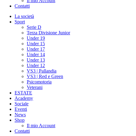
Il mio Account
Contatti
La società
Sport
Serie D
Terza Divisione Junior
Under 19
Under 15
Under 17
Under 14
Under 13
Under 12
VS3 | Pallandia
VS3 | Red e Green
Psicomotoria
Veterani
ESTATE
Academy
Sociale
Eventi
News
Shop
Il mio Account
Contatti