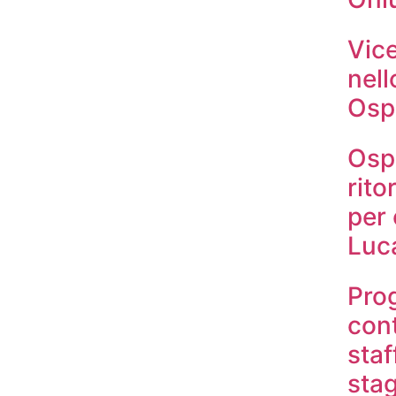
Vice
nell
Ospe
Ospe
rito
per
Luc
Prog
cont
staf
sta