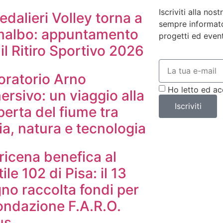
Iscriviti alla nos
dalieri Volley torna a
sempre informato 
malbo: appuntamento
progetti ed event
il Ritiro Sportivo 2026
oratorio Arno
Ho letto ed ac
rsivo: un viaggio alla
Iscriviti
erta del fiume tra
ia, natura e tecnologia
ricena benefica al
ile 102 di Pisa: il 13
no raccolta fondi per
ondazione F.A.R.O.
us