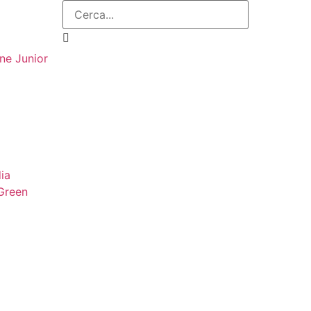
one Junior
ia
Green
a