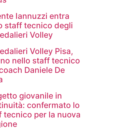
nte Iannuzzi entra
o staff tecnico degli
dalieri Volley
dalieri Volley Pisa,
rno nello staff tecnico
 coach Daniele De
a
etto giovanile in
inuità: confermato lo
f tecnico per la nuova
gione