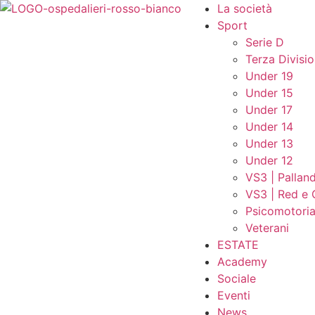
La società
Sport
Serie D
Terza Divisi
Under 19
Under 15
Under 17
Under 14
Under 13
Under 12
VS3 | Palland
VS3 | Red e 
Psicomotori
Veterani
ESTATE
Academy
Sociale
Eventi
News