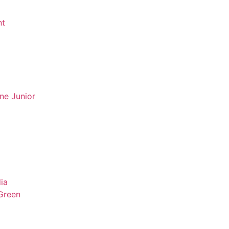
nt
one Junior
ia
Green
a