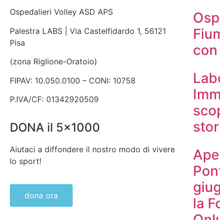
Ospedalieri Volley ASD APS
Ospe
Fiu
Palestra LABS | Via Castelfidardo 1, 56121
Pisa
con 
(zona Riglione-Oratoio)
Lab
FIPAV: 10.050.0100 – CONI: 10758
Imme
P.IVA/CF: 01342920509
scop
stor
DONA il 5x1000
Aiutaci a diffondere il nostro modo di vivere
Ape
lo sport!
Pont
giug
dona ora
la F
Onl