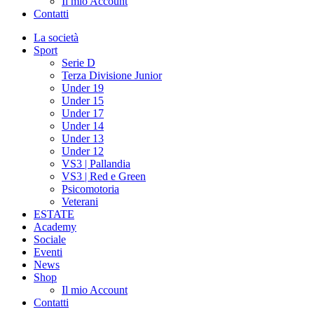
Il mio Account
Contatti
La società
Sport
Serie D
Terza Divisione Junior
Under 19
Under 15
Under 17
Under 14
Under 13
Under 12
VS3 | Pallandia
VS3 | Red e Green
Psicomotoria
Veterani
ESTATE
Academy
Sociale
Eventi
News
Shop
Il mio Account
Contatti