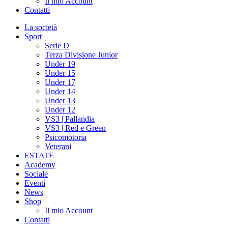
Il mio Account
Contatti
La società
Sport
Serie D
Terza Divisione Junior
Under 19
Under 15
Under 17
Under 14
Under 13
Under 12
VS3 | Pallandia
VS3 | Red e Green
Psicomotoria
Veterani
ESTATE
Academy
Sociale
Eventi
News
Shop
Il mio Account
Contatti