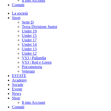
Il mio Account
Contatti
La società
Sport
Serie D
Terza Divisione Junior
Under 19
Under 15
Under 17
Under 14
Under 13
Under 12
VS3 | Pallandia
VS3 | Red e Green
Psicomotoria
Veterani
ESTATE
Academy
Sociale
Eventi
News
Shop
Il mio Account
Contatti